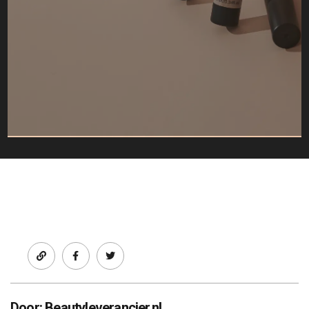
Facebook
twitter
Door: Beautyleverancier.nl