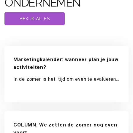
ONDERNEMEN
BEKIJK ALLES
Marketingkalender: wanneer plan je jouw
activiteiten?
Lees meer
In de zomer is het tijd om even te evalueren.
Hoe staat het met je marketingkalender voor
het nieuwe seizoen? Loop jij ook vaak tegen
het probleem op dat je niet weet wat voor
berichten je op welk social-mediakanaal moet
COLUMN: We zetten de zomer nog even
plaatsen en wanneer? En hoe je een goede
voort