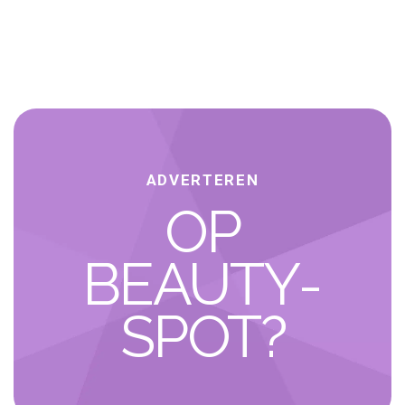
naar de aarde haalt. Van kleurveranderende
beautyproducten naar ruimte-technologie
Lauren Bowker is de ontwikkelaar van het
nieuwe beautymerk Exist. Misschien ken je
haar van…
ADVERTEREN
OP
BEAUTY­
SPOT?