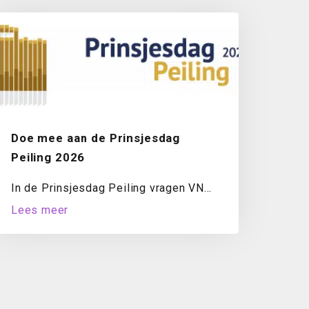
Doe mee aan de Prinsjesdag
Peiling 2026
In de Prinsjesdag Peiling vragen VNO-
NCW en MKB-Nederland ondernemers
Lees meer
jaarlijks naar hun oordeel over...