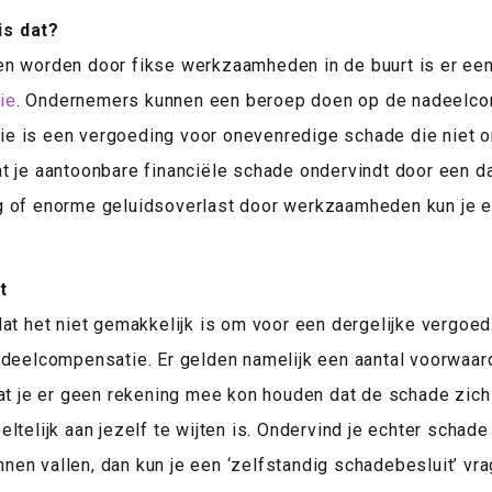
is dat?
n worden door fikse werkzaamheden in de buurt is er een
ie
. Ondernemers kunnen een beroep doen op de nadeelco
e is een vergoeding voor onevenredige schade die niet o
t dat je aantoonbare financiële schade ondervindt door een
g of enorme geluidsoverlast door werkzaamheden kun je 
t
dat het niet gemakkelijk is om voor een dergelijke vergoe
adeelcompensatie. Er gelden namelijk een aantal voorwaar
dat je er geen rekening mee kon houden dat de schade zic
ltelijk aan jezelf te wijten is. Ondervind je echter schade
en vallen, dan kun je een ‘zelfstandig schadebesluit’ vra