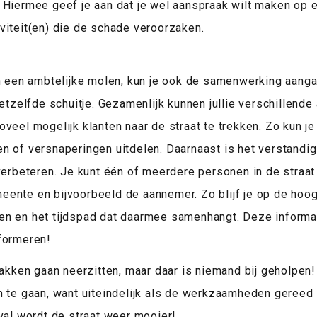
 Hiermee geef je aan dat je wel aanspraak wilt maken op 
viteit(en) die de schade veroorzaken.
in een ambtelijke molen, kun je ook de samenwerking aan
hetzelfde schuitje. Gezamenlijk kunnen jullie verschillend
veel mogelijk klanten naar de straat te trekken. Zo kun je
en of versnaperingen uitdelen. Daarnaast is het verstand
verbeteren. Je kunt één of meerdere personen in de straat
ente en bijvoorbeeld de aannemer. Zo blijf je op de hoo
en en het tijdspad dat daarmee samenhangt. Deze informat
formeren!
pakken gaan neerzitten, maar daar is niemand bij geholpen
m te gaan, want uiteindelijk als de werkzaamheden gereed 
val wordt de straat weer mooier!