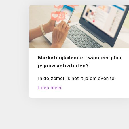
Marketingkalender: wanneer plan
je jouw activiteiten?
In de zomer is het tijd om even te
evalueren. Hoe staat het met...
Lees meer