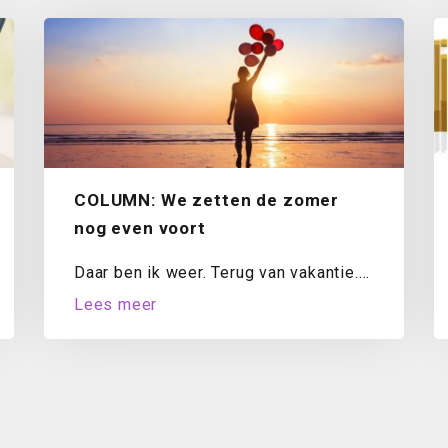
COLUMN: We zetten de zomer
nog even voort
Daar ben ik weer. Terug van vakantie.
Mijn koffer is uitgepakt, de was
Lees meer
draait...