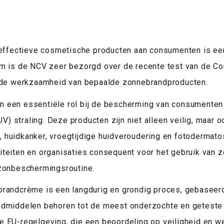
 effectieve cosmetische producten aan consumenten is een
om is de NCV zeer bezorgd over de recente test van de C
r de werkzaamheid van bepaalde zonnebrandproducten.
 een essentiële rol bij de bescherming van consumenten 
UV) straling. Deze producten zijn niet alleen veilig, maar o
huidkanker, vroegtijdige huidveroudering en fotodermato
iteiten en organisaties consequent voor het gebruik van 
 zonbeschermingsroutine.
brandcrème is een langdurig en grondig proces, gebaseer
ndmiddelen behoren tot de meest onderzochte en geteste
 EU-regelgeving, die een beoordeling op veiligheid en w