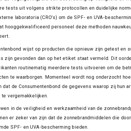
e tests uit volgens strikte protocollen en duidelijke nor
xterne laboratoria (CRO’s) om de SPF- en UVA-beschermin
 dat hooggekwalificeerd personeel deze methoden nauwkeu
eert.
ntenbond wijst op producten die opnieuw zijn getest en 
s zijn gevonden dan op het etiket staat vermeld. Dit oord
abrikanten routinematig meerdere tests uitvoeren om de be
ucten te waarborgen. Momenteel wordt nog onderzocht hoe
en dat de Consumentenbond de gegevens waarop zij hun ar
 te vergemakkelijken.
ouwen in de veiligheid en werkzaamheid van de zonnebrand
en er zeker van zijn dat de zonnebrandmiddelen die door
imde SPF- en UVA-bescherming bieden.