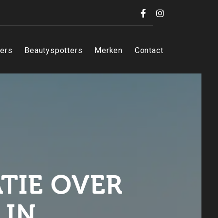
Facebook
Instagram
iers
Beautyspotters
Merken
Contact
TIE OVER
 IN