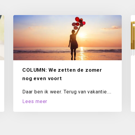
COLUMN: We zetten de zomer
nog even voort
Daar ben ik weer. Terug van vakantie.
Mijn koffer is uitgepakt, de was
Lees meer
draait...