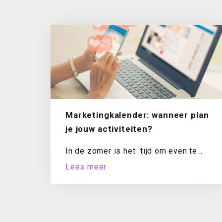
Marketingkalender: wanneer plan
je jouw activiteiten?
In de zomer is het tijd om even te
evalueren. Hoe staat het met...
Lees meer