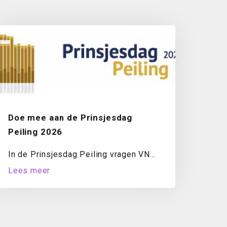
Doe mee aan de Prinsjesdag
Peiling 2026
In de Prinsjesdag Peiling vragen VNO-
NCW en MKB-Nederland ondernemers
Lees meer
jaarlijks naar hun oordeel over...