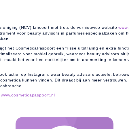
reniging (NCV) lanceert met trots de vernieuwde website
www.
trument voor beauty advisors in parfumeriespeciaalzaken om h
aken.
gt het CosmeticaPaspoort een frisse uitstraling en extra functio
timaliseerd voor mobiel gebruik, waardoor beauty advisors alti
it maakt het voor hen makkelijker om in aanmerking te komen vo
ook actief op Instagram, waar beauty advisors actuele, betrou
cosmetica kunnen vinden. Dit draagt bij aan meer vertrouwen, 
ticabranche.
k
www.cosmeticapaspoort.nl