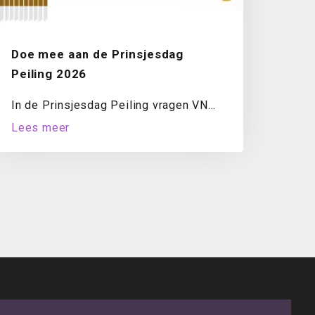
Doe mee aan de Prinsjesdag
Peiling 2026
In de Prinsjesdag Peiling vragen VNO-
NCW en MKB-Nederland ondernemers
Lees meer
jaarlijks naar hun oordeel over...