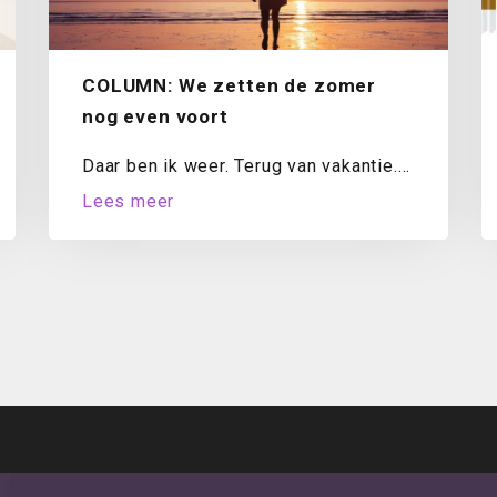
COLUMN: We zetten de zomer
nog even voort
Daar ben ik weer. Terug van vakantie.
Mijn koffer is uitgepakt, de was
Lees meer
draait...