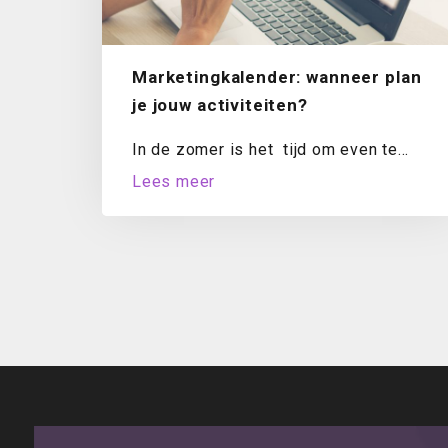
Marketingkalender: wanneer plan
je jouw activiteiten?
In de zomer is het tijd om even te
evalueren. Hoe staat het met...
Lees meer