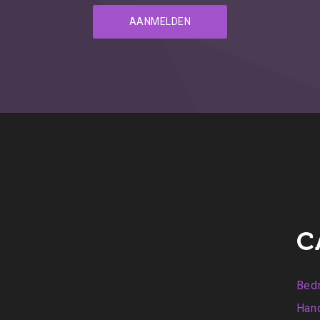
C
Bedr
Hand