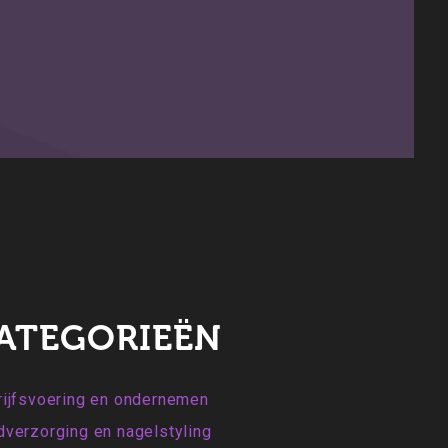
ATEGORIEËN
ijfsvoering en ondernemen
verzorging en nagelstyling