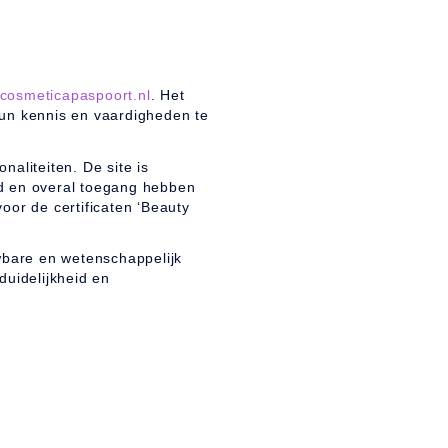
cosmeticapaspoort.nl
. Het
un kennis en vaardigheden te
naliteiten. De site is
jd en overal toegang hebben
or de certificaten ‘Beauty
wbare en wetenschappelijk
duidelijkheid en